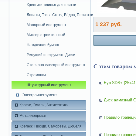
Крестики, клинья для плитки
Лопаты, Тазы, Скотч, Вёдра, Перчатки
1 237 руб.
Малярный инструмент
Миксер строительный
Наждачная бумага
Режущий инструмент, Диски
Столярно-слесарный инструмент
С этим товаром 
Стремянки
Бур SDS+ (25х41
Штукатурный инструмент
Электроинструмент
Диск алмазный С
Краски, Эмали, Антисептики
Металлопрокат
Правило трапеци
Крепеж. Гвозди. Саморезы. Дюбеля
Правило трапеци