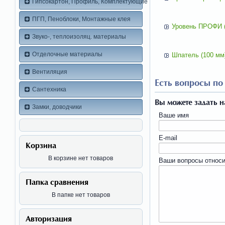
Гипсокартон, Профиль, Комплектующие
ПГП, Пеноблоки, Монтажные клея
Уровень ПРОФИ 
Звуко-, теплоизоляц. материалы
Отделочные материалы
Шпатель (100 мм
Вентиляция
Есть вопросы по 
Сантехника
Вы можете задать 
Замки, доводчики
Ваше имя
E-mail
Корзина
В корзине нет товаров
Ваши вопросы относи
Папка сравнения
В папке нет товаров
Авторизация